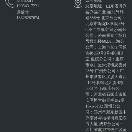
联系我们
公司地址
19954317221
总部地址：山东省博兴
微信号
县兴福工业 园北外环
13326287674
路888号 北京分公司：
北京市海淀区学院8号
C座二层氪空间 济南分
公司：济南舜泰广场11
号楼北楼602A 上海分
公司：上海市长宁区通
协路269号3号楼6楼B
室 重庆分公司：重庆
市永川区朱沱镇思善路
28号 广州分公司：广
州市番禺区汉溪大道西
218号李锦记大厦B栋
8061号 石家庄分公
司：河北省石家庄市长
安区恒大御景半岛2期
16-1-3102 郑州分公
司：郑州市郑东新区中
兴南路与福禄街嘉亿东
方大厦 成都分公司：
四川省成都市锦江区金