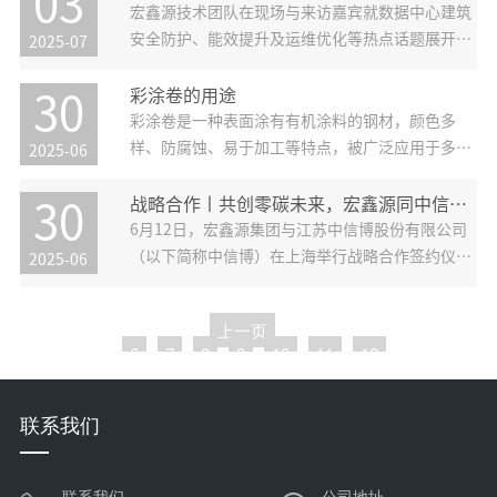
03
宏鑫源技术团队在现场与来访嘉宾就数据中心建筑
安全防护、能效提升及运维优化等热点话题展开深
2025-07
入探讨。宏鑫源展示的系统化解决方案在应对极端
天气、节能降耗、防火防爆等多种场景方面展现出
彩涂卷的用途
30
显著优势。
彩涂卷是一种表面涂有有机涂料的钢材，颜色多
样、防腐蚀、易于加工等特点，被广泛应用于多个
2025-06
领域。 1.建筑业：彩涂卷在建筑业中的应用最为广
泛。它通常以热镀锌钢板和热镀铝锌钢板为基材，
战略合作丨共创零碳未来，宏鑫源同中信博举行签约仪式！
30
被加工成瓦楞板或与聚氨酯复合夹芯板，用于建造
6月12日，宏鑫源集团与江苏中信博股份有限公司
钢结构厂房、机场、库房、冷冻库等工业和商业建
（以下简称中信博）在上海举行战略合作签约仪
2025-06
筑的屋顶、墙面和门。
式，双方将基于新能源产业展开重要合作。
上一页
6
7
8
9
10
11
12
下一页
联系我们