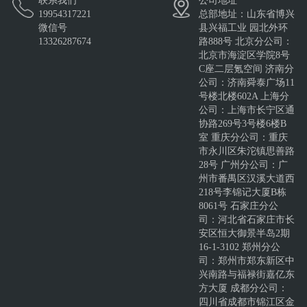
联系我们
公司地址
19954317221
总部地址：山东省博兴
微信号
县兴福工业 园北外环
13326287674
路888号 北京分公司：
北京市海淀区学院8号
C座二层氪空间 济南分
公司：济南舜泰广场11
号楼北楼602A 上海分
公司：上海市长宁区通
协路269号3号楼6楼B
室 重庆分公司：重庆
市永川区朱沱镇思善路
28号 广州分公司：广
州市番禺区汉溪大道西
218号李锦记大厦B栋
8061号 石家庄分公
司：河北省石家庄市长
安区恒大御景半岛2期
16-1-3102 郑州分公
司：郑州市郑东新区中
兴南路与福禄街嘉亿东
方大厦 成都分公司：
四川省成都市锦江区金