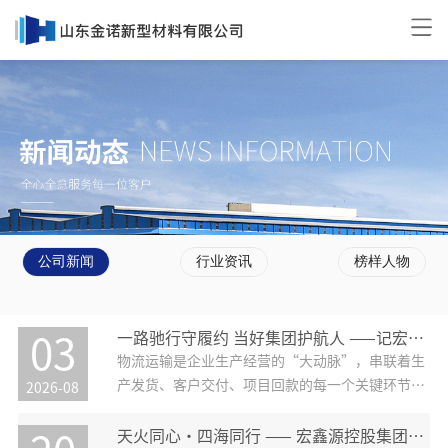
公司新闻
行业资讯
榜样人物
一路驰行守履约 当好集团护航人 ——记宏鑫源履约中心物流运输
03
物流运输是企业生产经营的“大动脉”，串联着生
产发货、客户交付、项目回款的每一个关键环节。
2026-08
在我们身边，有这样一支追着车轮跑的幕后队伍
——宏鑫源物流运输部。他们没有站在业务前台的
天火同心・四海同行 —— 宏鑫源控股集团夏日烧烤晚会圆满举办