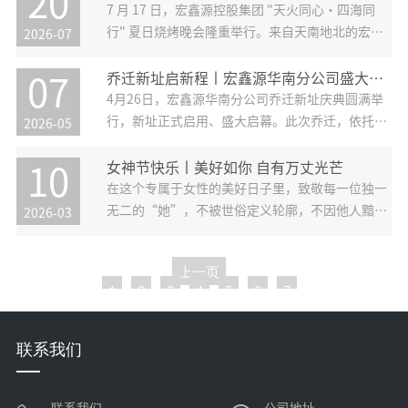
20
聚光灯下，却始终把“把每一趟车安排稳妥、把每
7 月 17 日，宏鑫源控股集团 "天火同心・四海同
一分运费算明白、把每一单货完好送到”当成日常
行" 夏日烧烤晚会隆重举行。来自天南地北的宏鑫
2026-07
硬目标，用实打实的行动打通宏鑫源海内外...
源人齐聚一堂，在烟火与歌声中释放热情，在并肩
与欢笑中凝聚力量。一、烟火燃情，风雨共霁炭火
乔迁新址启新程丨宏鑫源华南分公司盛大启幕！
07
升腾，香气四溢。滋滋作响的烧烤声与此起彼伏的
4月26日，宏鑫源华南分公司乔迁新址庆典圆满举
行，新址正式启用、盛大启幕。此次乔迁，依托宏
2026-05
鑫源全国实体工厂布局优势与全产业链协同能力，
华南分公司以全新面貌、全新姿态，开启区域服务
女神节快乐丨美好如你 自有万丈光芒
10
升级、深耕大湾区市场的崭新篇章，为企业高质量
在这个专属于女性的美好日子里，致敬每一位独一
发展注入新的活力。立足大湾区
无二的“她”，不被世俗定义轮廓，不因他人黯淡
2026-03
光芒，奔赴山海，活成自己喜欢的模样,可以偏爱烟
火寻常，也可以执着于星辰理想这个三月，宏鑫源
上一页
以“编织美好，遇见最美的你”为主题，邀请全体
1
2
3
4
5
6
7
女员工暂别繁忙，赴一场与自己
下一页
联系我们