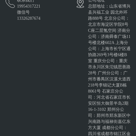
联系我们
公司地址
19954317221
总部地址：山东省博兴
微信号
县兴福工业 园北外环
13326287674
路888号 北京分公司：
北京市海淀区学院8号
C座二层氪空间 济南分
公司：济南舜泰广场11
号楼北楼602A 上海分
公司：上海市长宁区通
协路269号3号楼6楼B
室 重庆分公司：重庆
市永川区朱沱镇思善路
28号 广州分公司：广
州市番禺区汉溪大道西
218号李锦记大厦B栋
8061号 石家庄分公
司：河北省石家庄市长
安区恒大御景半岛2期
16-1-3102 郑州分公
司：郑州市郑东新区中
兴南路与福禄街嘉亿东
方大厦 成都分公司：
四川省成都市锦江区金