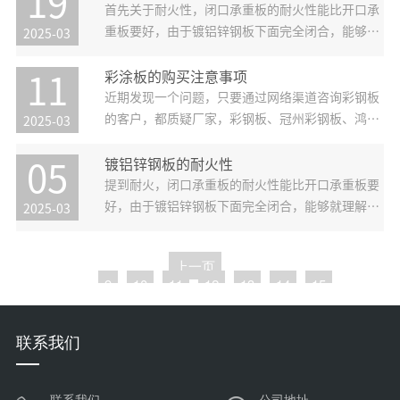
19
无限可能。 色彩美学，定制个性外观 宏鑫源彩涂
首先关于耐火性，闭口承重板的耐火性能比开口承
板提供丰富的色彩体系，无论是清
重板要好，由于镀铝锌钢板下面完全闭合，能够就
2025-03
理解为被混凝土完全包裹，另一个钢筋被混凝土围
护起来，即便火灾的时候，钢筋的温度仍然低于
彩涂板的购买注意事项
11
300℃，关于钢筋的受力影响很小。承重板要抵达
近期发现一个问题，只要通过网络渠道咨询彩钢板
抗火要求需满足以下几个方面：即
的客户，都质疑厂家，彩钢板、冠州彩钢板、鸿基
2025-03
钢板是否是正品，其实站在客户角度也是能够被理
解的，毕竟我们未曾谋面，您不认识我，我不认识
镀铝锌钢板的耐火性
05
您，客户靠信任，厂家靠诚实，zui终成交订单。
提到耐火，闭口承重板的耐火性能比开口承重板要
但凡有这种顾虑的客户，99%
好，由于镀铝锌钢板下面完全闭合，能够就理解为
2025-03
被混凝土完全包裹，另一个钢筋被混凝土围护起
来，即便火灾的时候，钢筋的温度仍然低于
上一页
300℃，关于钢筋的受力影响很小。承重板要抵达
9
10
11
12
13
14
15
抗火要求需满足以下几个方面：即承重板
下一页
联系我们