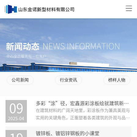
公司新闻
行业资讯
榜样人物
多彩“涂”径，宏鑫源彩涂板绘就建筑新风貌
09
在建筑材料的广阔天地里，彩涂板作为兼具美观与
实用的关键角色，正重塑着各类建筑的外观与品
2025-04
质。宏鑫源彩涂板，凭借创新科技与卓越工艺，成
为建筑领域熠熠生辉的明星产品，为现代建筑带来
镀锌板、镀铝锌钢板的小课堂