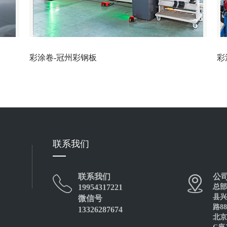
彩涂卷-冠州彩钢板
彩
联系我们
联系我们
公
19954317221
总部
彩涂卷-天津新宇钢板
县兴
微信号
路8
13326287674
北京