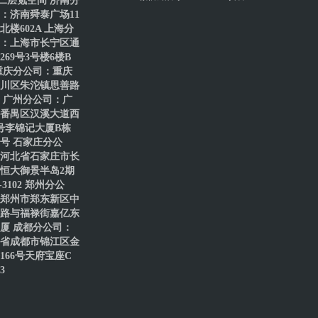
二层氪空间 济南分
：济南舜泰广场11
北楼602A 上海分
：上海市长宁区通
269号3号楼6楼B
重庆分公司：重庆
川区朱沱镇思善路
号 广州分公司：广
番禺区汉溪大道西
8号李锦记大厦B栋
61号 石家庄分公
河北省石家庄市长
恒大御景半岛2期
1-3102 郑州分公
郑州市郑东新区中
路与福禄街嘉亿东
厦 成都分公司：
省成都市锦江区金
166号天府宝座C
3