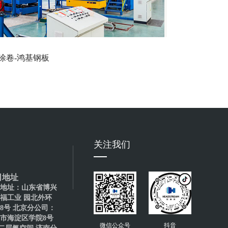
涂卷-鸿基钢板
彩涂卷-冠洲
关注我们
司地址
地址：山东省博兴
福工业 园北外环
88号 北京分公司：
市海淀区学院8号
微信公众号
抖音