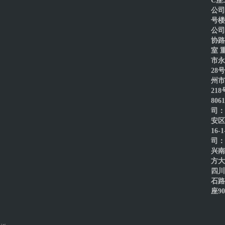
C座
公司
号楼
公司
协路
室 
市永
28
州市
21
80
司：
安区
16-
司：
兴南
方大
四川
石路
座90