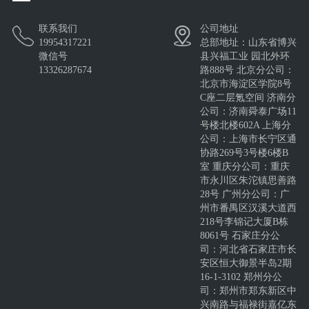
联系我们
公司地址
19954317221
总部地址：山东省博兴
微信号
县兴福工业 园北外环
13326287674
路888号 北京分公司：
北京市海淀区学院8号
C座二层氪空间 济南分
公司：济南舜泰广场11
号楼北楼602A 上海分
公司：上海市长宁区通
协路269号3号楼6楼B
室 重庆分公司：重庆
市永川区朱沱镇思善路
28号 广州分公司：广
州市番禺区汉溪大道西
218号李锦记大厦B栋
8061号 石家庄分公
司：河北省石家庄市长
安区恒大御景半岛2期
16-1-3102 郑州分公
司：郑州市郑东新区中
兴南路与福禄街嘉亿东